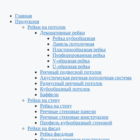
Перейти
к
Главная
содержимому
Продукция
Рейки на потолок
Декоративные рейки
Рейка кубообразная
Ламель потолочная
Пластинообразная рейка
Перфорированная рейка
V-образная рейка
U-образная рейка
Реечный подвесной потолок
Акустическая реечная потолочная система
Радиусный реечный потолок
Кубообразный потолок
Баффели
Рейки на стену
Рейка на стену
Реечные стеновые панели
Реечные стеновые конструкции
Профиль кубообразный стеновой
Рейки на фасад
Рейка фасадная
Фасадные реечные конструкции