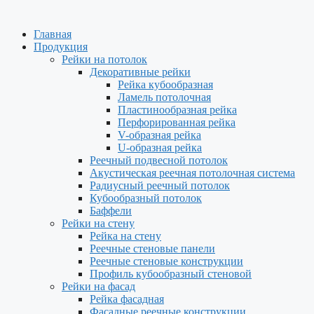
Главная
Продукция
Рейки на потолок
Декоративные рейки
Рейка кубообразная
Ламель потолочная
Пластинообразная рейка
Перфорированная рейка
V-образная рейка
U-образная рейка
Реечный подвесной потолок
Акустическая реечная потолочная система
Радиусный реечный потолок
Кубообразный потолок
Баффели
Рейки на стену
Рейка на стену
Реечные стеновые панели
Реечные стеновые конструкции
Профиль кубообразный стеновой
Рейки на фасад
Рейка фасадная
Фасадные реечные конструкции