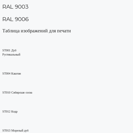
RAL 9003
RAL 9006
Таблица изображений для печати
ST001 Дуб
Рустикальный
ST004 Каштан
ST010 Сибирская сосна
ST012 Кедр
ST013 Морелый дуб