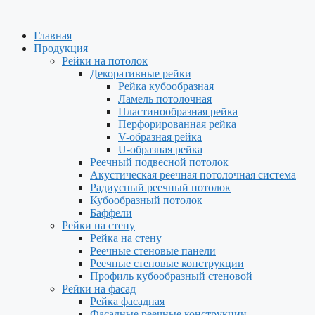
Перейти
к
Главная
содержимому
Продукция
Рейки на потолок
Декоративные рейки
Рейка кубообразная
Ламель потолочная
Пластинообразная рейка
Перфорированная рейка
V-образная рейка
U-образная рейка
Реечный подвесной потолок
Акустическая реечная потолочная система
Радиусный реечный потолок
Кубообразный потолок
Баффели
Рейки на стену
Рейка на стену
Реечные стеновые панели
Реечные стеновые конструкции
Профиль кубообразный стеновой
Рейки на фасад
Рейка фасадная
Фасадные реечные конструкции